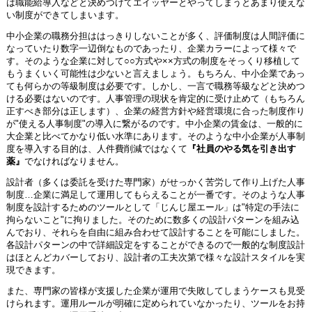
は職能給導入などと決めつけてエイッヤーとやってしまうとあまり使えな
い制度ができてしまいます。
中小企業の職務分担ははっきりしないことが多く、評価制度は人間評価に
なっていたり数字一辺倒なものであったり、企業カラーによって様々で
す。そのような企業に対して○○方式や××方式の制度をそっくり移植して
もうまくいく可能性は少ないと言えましょう。もちろん、中小企業であっ
ても何らかの等級制度は必要です。しかし、一言で職務等級などと決めつ
ける必要はないのです。人事管理の現状を肯定的に受け止めて（もちろん
正すべき部分は正します）、企業の経営方針や経営環境に合った制度作り
が"使える人事制度"の導入に繋がるのです。中小企業の賃金は、一般的に
大企業と比べてかなり低い水準にあります。そのような中小企業が人事制
度を導入する目的は、人件費削減ではなくて
『社員のやる気を引き出す
薬』
でなければなりません。
設計者（多くは委託を受けた専門家）がせっかく苦労して作り上げた人事
制度…企業に満足して運用してもらえることが一番です。そのような人事
制度を設計するためのツールとして「じんじ屋エール」は"特定の手法に
拘らないこと"に拘りました。そのために数多くの設計パターンを組み込
んでおり、それらを自由に組み合わせて設計することを可能にしました。
各設計パターンの中で詳細設定をすることができるので一般的な制度設計
はほとんどカバーしており、設計者の工夫次第で様々な設計スタイルを実
現できます。
また、専門家の皆様が支援した企業が運用で失敗してしまうケースも見受
けられます。運用ルールが明確に定められていなかったり、ツールをお持