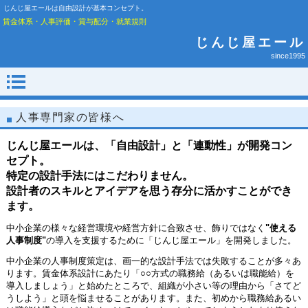
じんじ屋エールは自由設計が基本コンセプト。
賃金体系・人事評価・賞与配分・就業規則
じんじ屋エール
since1995
人事専門家の皆様へ
じんじ屋エールは、「自由設計」と「連動性」が開発コン
セプト。
特定の設計手法にはこだわりません。
設計者のスキルとアイデアを思う存分に活かすことができ
ます。
中小企業の様々な経営環境や経営方針に合致させ、飾りではなく
"使える
人事制度"
の導入を支援するために「じんじ屋エール」を開発しました。
中小企業の人事制度策定は、画一的な設計手法では失敗することが多々あ
ります。賃金体系設計にあたり「○○方式の職務給（あるいは職能給）を
導入しましょう」と始めたところで、組織が小さい等の理由から「さてど
うしよう」と頭を悩ませることがあります。また、初めから職務給あるい