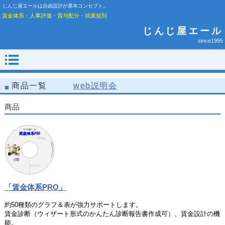
じんじ屋エールは自由設計が基本コンセプト。
賃金体系・人事評価・賞与配分・就業規則
じんじ屋エール
since1995
商品一覧
web説明会
商品
「賃金体系PRO」
約50種類のグラフ＆表が強力サポートします。
賃金診断（ウィザート形式のかんたん診断報告書作成可）、賃金設計の機
能。